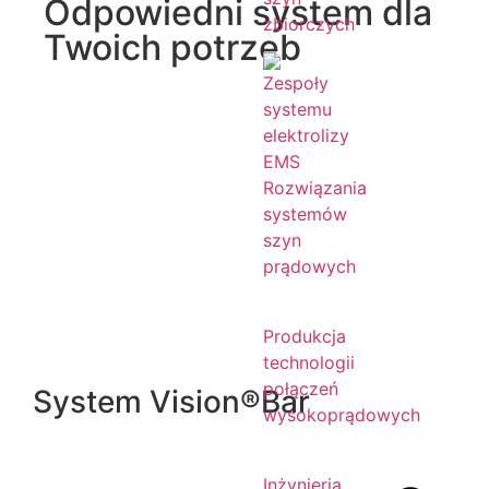
Odpowiedni system dla
zbiorczych
Twoich potrzeb
Rozwiązania
systemów
szyn
prądowych
Produkcja
technologii
połączeń
System Vision®Bar
wysokoprądowych
Inżynieria