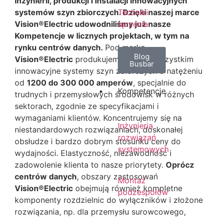
inżynierii, produkcji i instalacji innowacyjnych
systemów szyn zbiorczych. Dzięki naszej marce
Techniki
Vision®Electric udowodniliśmy już nasze
łączenia
Kompetencje w licznych projektach, w tym na
rynku centrów danych.
Pod marką
Blog
Vision®Electric
produkujemy przede wszystkim
Busbar
innowacyjne systemy szyn zbiorczych o natężeniu
od
1200 do 300 000 amperów
, specjalnie do
Kompetencje
trudnych i przemysłowych środowisk w różnych
sektorach, zgodnie ze specyfikacjami i
wymaganiami klientów.
Koncentrujemy się na
Inżynieria
niestandardowych rozwiązaniach, doskonałej
rozwiązań
obsłudze i bardzo dobrym stosunku ceny do
systemowych
wydajności. Elastyczność, niezawodność i
zadowolenie klienta to nasze priorytety.
Oprócz
centrów danych
, obszary zastosowań
Montaż
Vision®Electric
obejmują również kompletne
podzespołów
komponenty rozdzielnic do wyłączników i złożone
rozwiązania, np. dla przemysłu surowcowego,