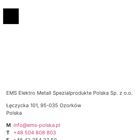
EMS Elektro Metall Spezialprodukte Polska Sp. z o.o.
Łęczycka 101, 95-035 Ozorków
Polska
M
info@ems-polska.pl
T
+48 504 808 803
F
+48 42 254 27 50