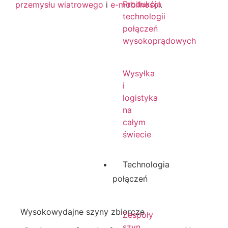
Produkcja
przemysłu wiatrowego
i
e-mobilności
.
technologii
połączeń
wysokoprądowych
Wysyłka
i
logistyka
na
całym
świecie
Technologia
połączeń
Wysokowydajne szyny zbiorcze
Zespoły
szyn