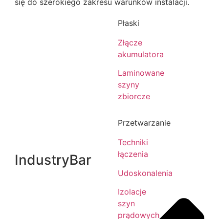
się do szerokiego zakresu warunków instalacji.
Płaski
Złącze
akumulatora
Laminowane
szyny
zbiorcze
Przetwarzanie
Techniki
łączenia
IndustryBar
Udoskonalenia
Izolacje
szyn
prądowych