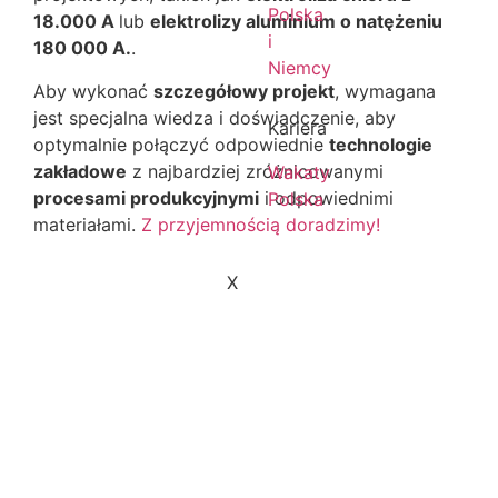
Polska
18.000 A
lub
elektrolizy aluminium o natężeniu
i
180 000 A.
.
Niemcy
Aby wykonać
szczegółowy projekt
, wymagana
jest specjalna wiedza i doświadczenie, aby
Kariera
optymalnie połączyć odpowiednie
technologie
zakładowe
z najbardziej zróżnicowanymi
Wakaty
procesami produkcyjnymi
i odpowiednimi
Polska
materiałami.
Z przyjemnością doradzimy!
X