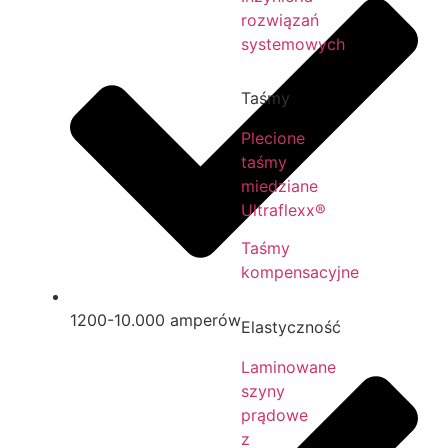
rozwiązań
systemowych
Taśmy
Plecione
taśmy
miedziane
Ultraflexx®
Taśmy
kompensacyjne
1200-10.000 amperów
Elastyczność
Laminowane
szyny
prądowe
z