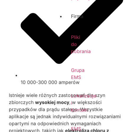
Firma
Pliki
do
pobrania
Grupa
EMS
10 000-300 000 amperów
Istnieje wiele różnych zastosowań dla szyn
Lokalizacje
zbiorczych
wysokiej mocy
, w większości
i
przypadków dla prądu stałego.
Wszystkie
kontakt
aplikacje są jednak indywidualnymi rozwiązaniami
opartymi na odpowiednich wymaganiach
EMS
projektowych, takich jak
elektroliza chloru z