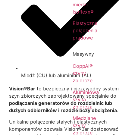
miedzi
Isoflexx®
Elastyczne
połączenia
prądowe
Masywny
CoppAl®
szyny
Miedź (CU) lub aluminium (AL)
zbiorcze
Vision
®
Bar
to bezpieczny i niezawodny system
Aluminiowa
szyn zbiorczych zaprojektowany specjalnie do
szyna
podłączania generatorów do rozdzielnic lub
zbiorcza
dużych odbiorników i rozdzielaczy obciążenia
.
Miedziane
Unikalne połączenie stałych i elastycznych
szyny
komponentów pozwala Vision
®
Bar dostosować
zbiorcze