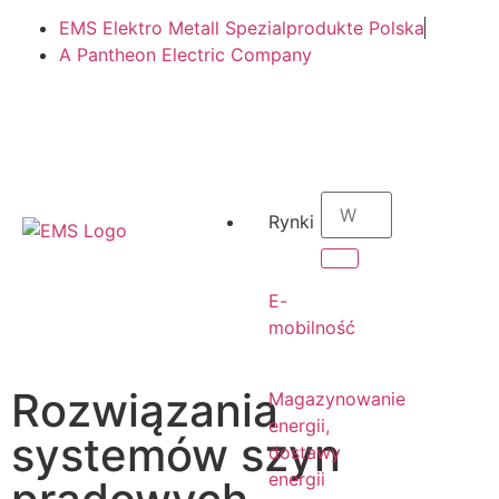
EMS Elektro Metall Spezialprodukte Polska
A Pantheon Electric Company
PL
Rynki
PL
E-
mobilność
Rozwiązania
Magazynowanie
energii,
systemów szyn
dostawy
energii