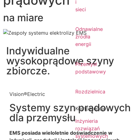
prądowych
i
sieci
na miare
Odnawialne
źródła
energii
Indywidualne
wysokoprądowe szyny
Przemysł
zbiorcze.
podstawowy
Rozdzielnica
Vision®Electric
Systemy szyn prądowych
Kompetencje
dla przemysłu
Inżynieria
rozwiązań
EMS posiada wieloletnie doświadczenie w
systemowych