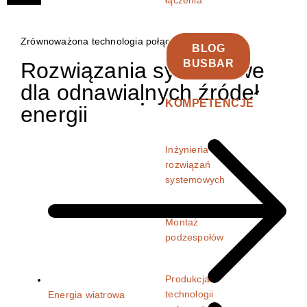
łączenia
Zrównoważona technologia połączeń
BLOG
BUSBAR
Rozwiązania systemowe
dla odnawialnych źródeł
KOMPETENCJE
energii
Inżynieria
rozwiązań
systemowych
Montaż
podzespołów
Produkcja
technologii
Energia wiatrowa