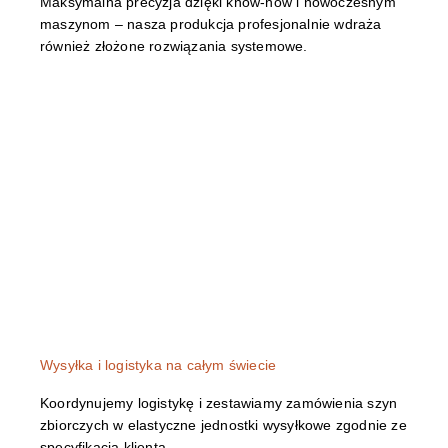
Maksymalna precyzja dzięki know-how i nowoczesnym
maszynom – nasza produkcja profesjonalnie wdraża
również złożone rozwiązania systemowe.
Wysyłka i logistyka na całym świecie
Koordynujemy logistykę i zestawiamy zamówienia szyn
zbiorczych w elastyczne jednostki wysyłkowe zgodnie ze
specyfikacją klienta.