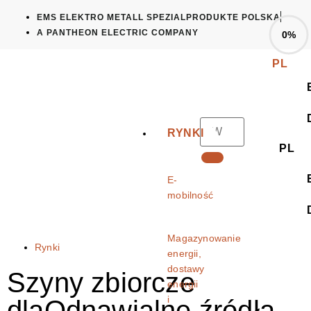
EMS ELEKTRO METALL SPEZIALPRODUKTE POLSKA
A PANTHEON ELECTRIC COMPANY
0%
PL
RYNKI
PL
E-
mobilność
Magazynowanie
Rynki
energii,
dostawy
Szyny zbiorcze
energii
i
dlaOdnawialne źródła