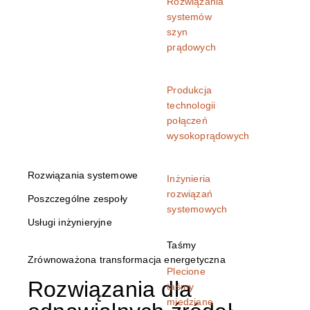
Rozwiązania
systemów
szyn
prądowych
Produkcja
technologii
połączeń
wysokoprądowych
Rozwiązania systemowe
Inżynieria
rozwiązań
Poszczególne zespoły
systemowych
Usługi inżynieryjne
Taśmy
Zrównoważona transformacja energetyczna
Plecione
Rozwiązania dla
taśmy
miedziane