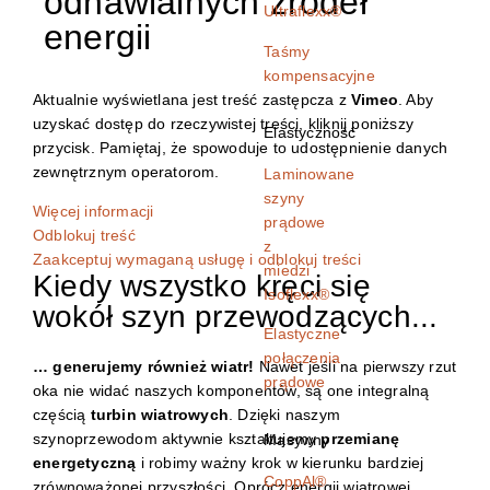
odnawialnych źródeł
Ultraflexx®
energii
Taśmy
kompensacyjne
Aktualnie wyświetlana jest treść zastępcza z
Vimeo
. Aby
uzyskać dostęp do rzeczywistej treści, kliknij poniższy
Elastyczność
przycisk. Pamiętaj, że spowoduje to udostępnienie danych
zewnętrznym operatorom.
Laminowane
szyny
Więcej informacji
prądowe
Odblokuj treść
z
Zaakceptuj wymaganą usługę i odblokuj treści
miedzi
Kiedy wszystko kręci się
Isoflexx®
wokół szyn przewodzących...
Elastyczne
połączenia
… generujemy również wiatr!
Nawet jeśli na pierwszy rzut
prądowe
oka nie widać naszych komponentów, są one integralną
częścią
turbin wiatrowych
. Dzięki naszym
szynoprzewodom aktywnie kształtujemy
przemianę
Masywny
energetyczną
i robimy ważny krok w kierunku bardziej
CoppAl®
zrównoważonej przyszłości. Oprócz energii wiatrowej,