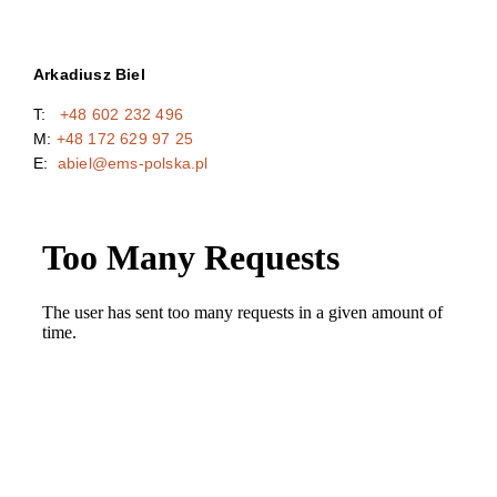
Arkadiusz Biel
T:
+48 602 232 496
M:
+48 172 629 97 25
E:
abiel@ems-polska.pl