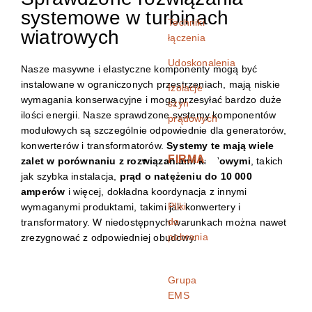
systemowe w turbinach
Techniki
wiatrowych
łączenia
Udoskonalenia
Nasze masywne i elastyczne komponenty mogą być
instalowane w ograniczonych przestrzeniach, mają niskie
Izolacje
wymagania konserwacyjne i mogą przesyłać bardzo duże
szyn
ilości energii. Nasze sprawdzone systemy komponentów
prądowych
modułowych są szczególnie odpowiednie dla generatorów,
konwerterów i transformatorów.
Systemy te mają wiele
FIRMA
zalet w porównaniu z rozwiązaniami kablowymi
, takich
jak szybka instalacja,
prąd o natężeniu do 10 000
amperów
i więcej, dokładna koordynacja z innymi
Pliki
wymaganymi produktami, takimi jak konwertery i
do
transformatory. W niedostępnych warunkach można nawet
pobrania
zrezygnować z odpowiedniej obudowy.
Grupa
EMS