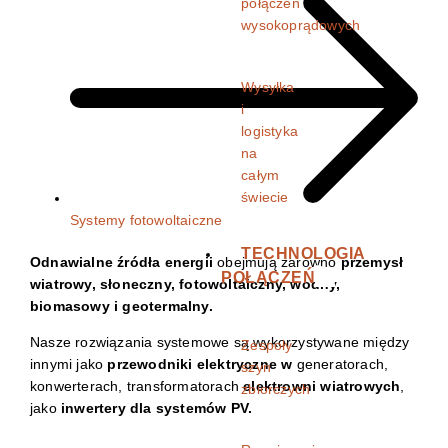
połączeń
wysokoprądowych
Wysyłka
i
logistyka
na
całym
świecie
Systemy fotowoltaiczne
TECHNOLOGIA
Odnawialne źródła energii
obejmują zarówno
przemysł
POŁĄCZEŃ
wiatrowy, słoneczny, fotowoltaiczny, wodny,
biomasowy i geotermalny.
Nasze rozwiązania systemowe są wykorzystywane między
Zespoły
innymi jako
przewodniki elektryczne w
generatorach,
szyn
konwerterach, transformatorach
elektrowni wiatrowych
,
zbiorczych
jako
inwertery dla systemów PV.