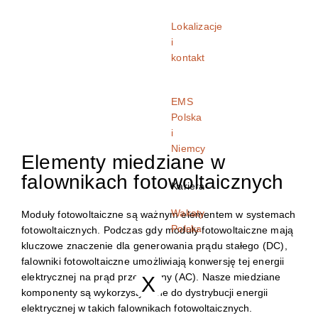
Lokalizacje
i
kontakt
EMS
Polska
i
Niemcy
Elementy miedziane w
falownikach fotowoltaicznych
Kariera
Wakaty
Moduły fotowoltaiczne są ważnym elementem w systemach
Polska
fotowoltaicznych.
Podczas gdy moduły fotowoltaiczne mają
kluczowe znaczenie dla generowania prądu stałego (DC),
falowniki fotowoltaiczne umożliwiają konwersję tej energii
elektrycznej na prąd przemienny (AC).
Nasze miedziane
X
komponenty są wykorzystywane do dystrybucji energii
elektrycznej w takich falownikach fotowoltaicznych.