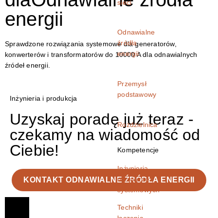
sieci
energii
Odnawialne
źródła
Sprawdzone rozwiązania systemowe dla generatorów,
energii
konwerterów i transformatorów do 10000 A dla odnawialnych
źródeł energii.
Przemysł
podstawowy
Inżynieria i produkcja
Uzyskaj poradę już teraz -
Rozdzielnica
czekamy na wiadomość od
Ciebie!
Kompetencje
Inżynieria
rozwiązań
KONTAKT ODNAWIALNE ŹRÓDŁA ENERGII
systemowych
Techniki