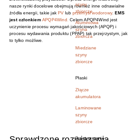
szyny
nasze rynki docelowe obejmują również inne odnawialne
zbiorcze
źródła energii, takie jak
PV
lub
przemysł wodorowy
.
EMS
jest członkiem
APQP4Wind.
Celem APQP4Wind jest
Aluminiowa
uczynienie procesu wymagań jakościowych (APQP) i
szyna
procesu wydawania produktu (PPAP) tak przejrzystym, jak
zbiorcza
to tylko możliwe.
Miedziane
szyny
zbiorcze
Płaski
Złącze
akumulatora
Laminowane
szyny
zbiorcze
Sprawdzone rozwiązania
Przetwarzanie