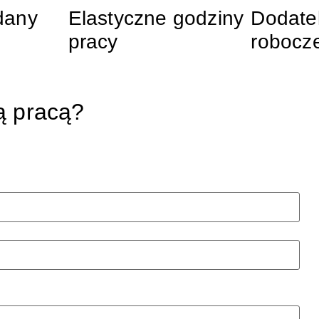
dany
Elastyczne godziny
Dodate
pracy
robocz
ą pracą?