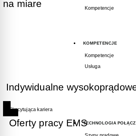
na miare
Kompetencje
KOMPETENCJE
Kompetencje
Usługa
Indywidualne wysokoprądowe 
Ekscytująca kariera
Oferty pracy EMS
TECHNOLOGIA POŁĄC
Szyny prądowe