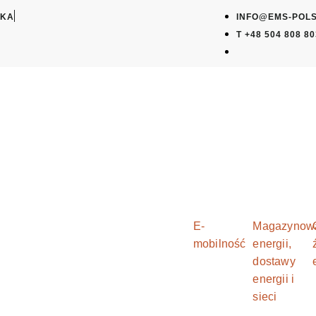
SKA
INFO@EMS-POLS
T +48 504 808 8
E-
Magazynow
mobilność
energii,
dostawy
energii i
sieci