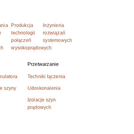
ania
Produkcja
Inżynieria
w
technologii
rozwiązań
połączeń
systemowych
ch
wysokoprądowych
Przetwarzanie
mulatora
Techniki łączenia
e szyny
Udoskonalenia
Izolacje szyn
prądowych