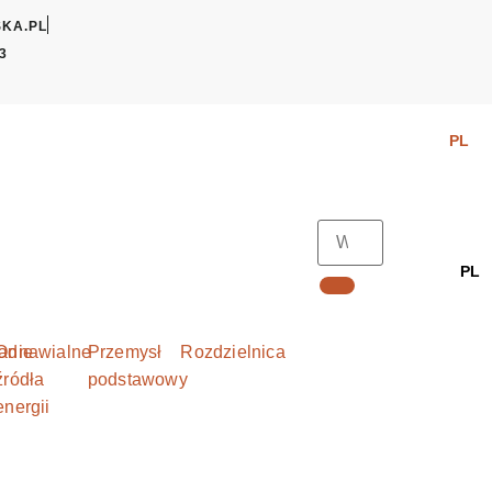
KA.PL
03
PL
PL
anie
Odnawialne
Przemysł
Rozdzielnica
źródła
podstawowy
energii