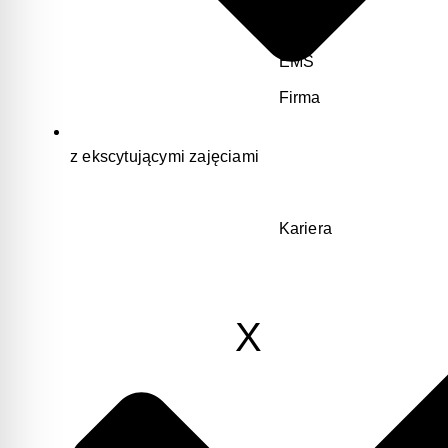
FIRMA
EMS
Firma
z ekscytującymi zajęciami
Kariera
X