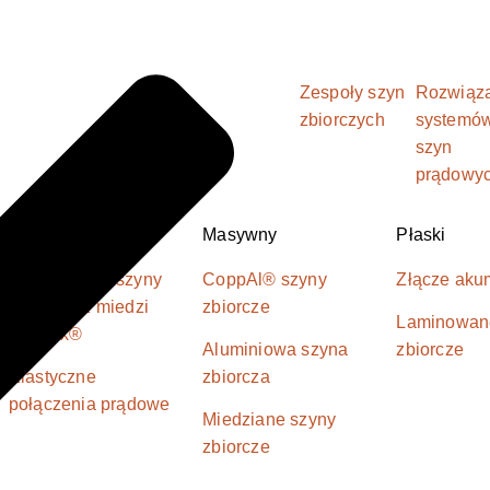
Zespoły szyn
Rozwiąz
zbiorczych
systemó
szyn
prądowy
Elastyczność
Masywny
Płaski
Laminowane szyny
CoppAl® szyny
Złącze aku
prądowe z miedzi
zbiorcze
Laminowan
Isoflexx®
Aluminiowa szyna
zbiorcze
Elastyczne
zbiorcza
połączenia prądowe
Miedziane szyny
zbiorcze