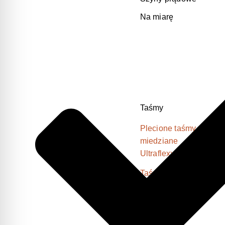
Na miarę
Taśmy
Plecione taśmy
miedziane
Ultraflexx®
Taśmy
kompensacyjne