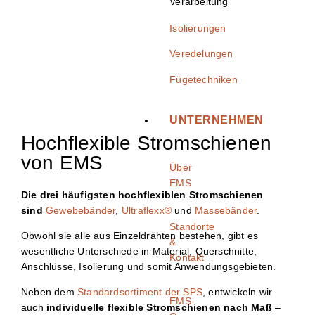
Verarbeitung
Isolierungen
Veredelungen
Fügetechniken
UNTERNEHMEN
Hochflexible Stromschienen
von EMS
Über
EMS
Die drei häufigsten hochflexiblen Stromschienen
sind
Gewebebänder
,
Ultraflexx®
und
Massebänder
.
Standorte
Obwohl sie alle aus Einzeldrähten bestehen, gibt es
&
wesentliche Unterschiede in Material, Querschnitte,
Kontakt
Anschlüsse, Isolierung und somit Anwendungsgebieten.
Neben dem
Standardsortiment der SPS
, entwickeln wir
EMS-
auch
individuelle flexible Stromschienen nach Maß
–