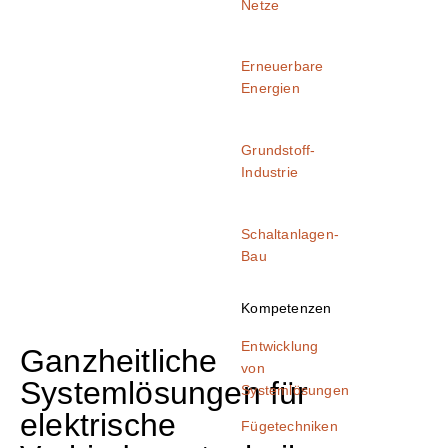
Netze
Erneuerbare
Energien
Grundstoff-
Industrie
Schaltanlagen-
Bau
Kompetenzen
Entwicklung
Ganzheitliche
von
Systemlösungen für
Systemlösungen
elektrische
Fügetechniken