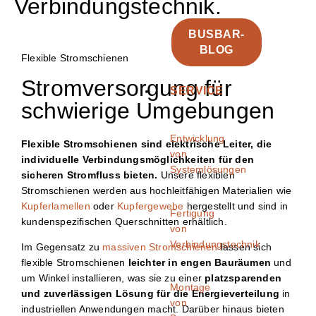
Verbindungstechnik.
BUSBAR-
BLOG
Flexible Stromschienen
Stromversorgung für
SERVICE
schwierige Umgebungen
Entwicklung
Flexible Stromschienen sind elektrische Leiter, die
von
individuelle Verbindungsmöglichkeiten für den
Systemlösungen
sicheren Stromfluss bieten.
Unsere flexiblen
Stromschienen werden aus hochleitfähigen Materialien wie
Kupferlamellen
oder
Kupfergewebe
hergestellt und sind in
Fertigung
kundenspezifischen Querschnitten erhältlich.
von
Verbindungstechnik
Im Gegensatz zu
massiven Stromschienen
lassen sich
flexible Stromschienen
leichter in engen Bauräumen
und
um Winkel installieren, was sie zu einer
platzsparenden
Montage
und zuverlässigen Lösung für die Energieverteilung
in
von
industriellen Anwendungen macht. Darüber hinaus bieten