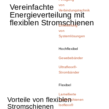
Vereinfachte
von
Verbindungstechnik
Energieverteilung mit
flexiblen Stromschienen
Entwicklung
von
Systemlösungen
Hochflexibel
Gewebebänder
Ultraflexx®-
Strombänder
Flexibel
Lamellierte
Vorteile von flexiblen
Kupferschienen​
Stromschienen
Isoflexx®