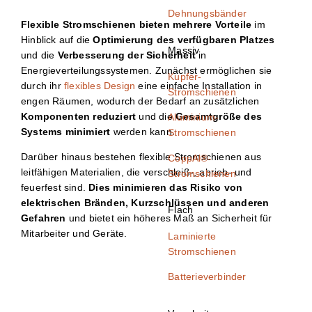
Dehnungsbänder
Flexible Stromschienen bieten mehrere Vorteile
im
Hinblick auf die
Optimierung des verfügbaren Platzes
Massiv
und die
Verbesserung der Sicherheit
in
Energieverteilungssystemen. Zunächst ermöglichen sie
Kupfer-
durch ihr
flexibles Design
eine einfache Installation in
Stromschienen
engen Räumen, wodurch der Bedarf an zusätzlichen
Komponenten reduziert
und die
Gesamtgröße des
Aluminium-
Systems minimiert
werden kann.
Stromschienen
Darüber hinaus bestehen flexible Stromschienen aus
CoppAl®-
leitfähigen Materialien, die verschleiß-, abrieb- und
Stromschienen
feuerfest sind.
Dies minimieren das Risiko von
elektrischen Bränden, Kurzschlüssen und anderen
Flach
Gefahren
und bietet ein höheres Maß an Sicherheit für
Mitarbeiter und Geräte.
Laminierte
Stromschienen
Batterieverbinder