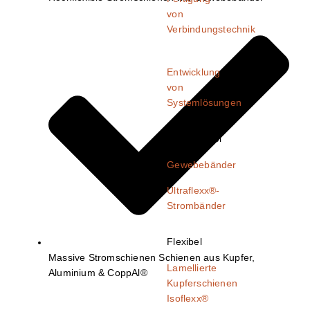
von
Verbindungstechnik
Entwicklung
von
Systemlösungen
Hochflexibel
Gewebebänder
Ultraflexx®-
Strombänder
Flexibel
Massive Stromschienen Schienen aus Kupfer,
Lamellierte
Aluminium & CoppAl®
Kupferschienen​
Isoflexx®