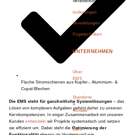
Verarbeitung
Isolierungen
Veredelungen
Fügetechniken
UNTERNEHMEN
Über
EMS
Flache Stromschienen aus Kupfer-, Aluminium- &
Cupal-Blechen
Standorte
Die EMS steht für ganzheitliche Systemlösungen
– das
&
Lösen von komplexen Aufgaben gehört daher zu unseren
Kontakt
Kernkompetenzen. In enger Zusammenarbeit mit unseren
Kunden
entwickeln
wir Projekte systematisch und setzen
sie effizient um. Dabei steht die
Optimierung der
EMS-
Funktionalität
ebenso im Vordergrund wie