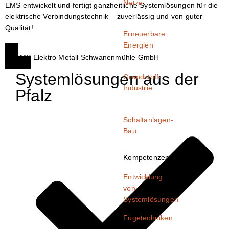
Netze
EMS entwickelt und fertigt ganzheitliche Systemlösungen für die
elektrische Verbindungstechnik – zuverlässig und von guter
Qualität!
Erneuerbare
Energien
EMS Elektro Metall Schwanenmühle GmbH
Systemlösungen aus der
Grundstoff-
Industrie
Pfalz
Schaltanlagen-
Bau
Kompetenzen
Entwicklung
von
Systemlösungen
Fügetechniken