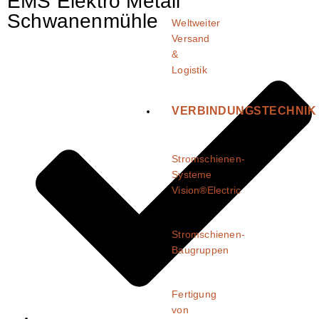
EMS Elektro Metall
Schwanenmühle
Weltweiter
Versand
&
Logistik
VERBINDUNGSTECHNIK
Stromschienen-
Systeme
Vision®Electric
Stromschienen-
Baugruppen
Fertigung
von