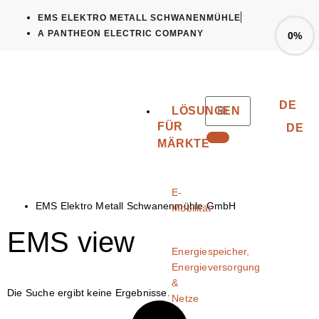
EMS ELEKTRO METALL SCHWANENMÜHLE
A PANTHEON ELECTRIC COMPANY
0%
DE
LÖSUNGEN
FÜR
DE
MÄRKTE
E-
EMS Elektro Metall Schwanenmühle GmbH
Mobilität
EMS view
Energiespeicher,
Energieversorgung
&
Die Suche ergibt keine Ergebnisse.
Netze