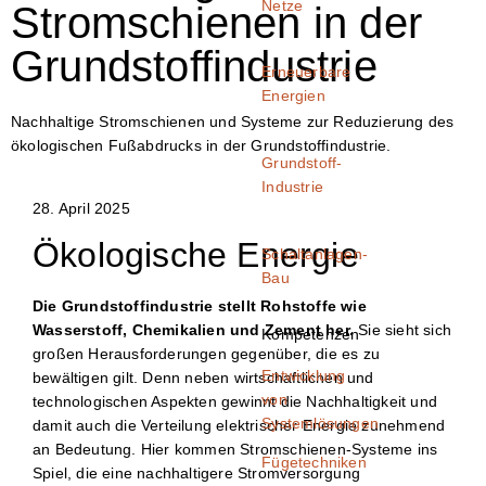
Netze
Stromschienen in der
Grundstoffindustrie
Erneuerbare
Energien
Nachhaltige Stromschienen und Systeme zur Reduzierung des
ökologischen Fußabdrucks in der Grundstoffindustrie.
Grundstoff-
Industrie
28. April 2025
Ökologische Energie
Schaltanlagen-
Bau
Die Grundstoffindustrie stellt Rohstoffe wie
Wasserstoff, Chemikalien und Zement her.
Sie sieht sich
Kompetenzen
großen Herausforderungen gegenüber, die es zu
Entwicklung
bewältigen gilt. Denn neben wirtschaftlichen und
von
technologischen Aspekten gewinnt die Nachhaltigkeit und
Systemlösungen
damit auch die Verteilung elektrischer Energie zunehmend
an Bedeutung. Hier kommen Stromschienen-Systeme ins
Fügetechniken
Spiel, die eine nachhaltigere Stromversorgung