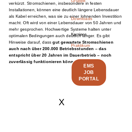
Gruppe
verkürzt. Stromschienen, insbesondere in festen
Installationen, können eine deutlich längere Lebensdauer
als Kabel erreichen, was sie zu einer lohnenden Investition
Downloads
macht. Oft wird von einer Lebensdauer von 50 Jahren und
mehr gesprochen. Hochwertige Systeme halten unter
Karriere
optimalen Bedingungen auch deutlich länger. Es gibt
Hinweise darauf, dass
gut gewartete Stromschienen
Praktikum
auch nach über 200.000 Betriebsstunden – das
entspricht über 20 Jahren im Dauerbetrieb – noch
zuverlässig funktionieren können.
EMS
JOB
PORTAL
X