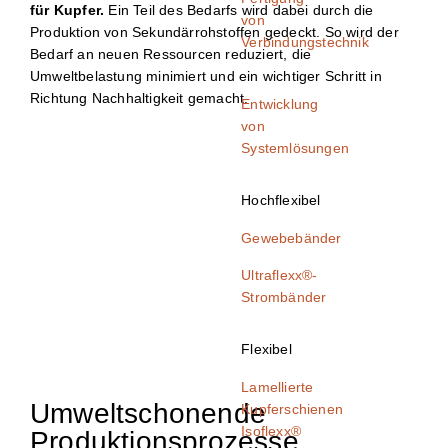
für Kupfer.
Ein Teil des Bedarfs wird dabei durch die
von
Produktion von Sekundärrohstoffen gedeckt. So wird der
Verbindungstechnik
Bedarf an neuen Ressourcen reduziert, die
Umweltbelastung minimiert und ein wichtiger Schritt in
Richtung Nachhaltigkeit gemacht.
Entwicklung
von
Systemlösungen
Hochflexibel
Gewebebänder
Ultraflexx®-
Strombänder
Flexibel
Lamellierte
Umweltschonende
Kupferschienen​
Isoflexx®
Produktionsprozesse