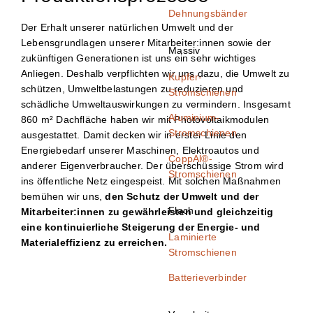
Dehnungsbänder
Der Erhalt unserer natürlichen Umwelt und der
Lebensgrundlagen unserer Mitarbeiter:innen sowie der
Massiv
zukünftigen Generationen ist uns ein sehr wichtiges
Anliegen. Deshalb verpflichten wir uns dazu, die Umwelt zu
Kupfer-
schützen, Umweltbelastungen zu reduzieren und
Stromschienen
schädliche Umweltauswirkungen zu vermindern. Insgesamt
Aluminium-
860 m² Dachfläche haben wir mit Photovoltaikmodulen
Stromschienen
ausgestattet. Damit decken wir in erster Linie den
Energiebedarf unserer Maschinen, Elektroautos und
CoppAl®-
anderer Eigenverbraucher. Der überschüssige Strom wird
Stromschienen
ins öffentliche Netz eingespeist. Mit solchen Maßnahmen
bemühen wir uns,
den Schutz der Umwelt und der
Flach
Mitarbeiter:innen zu gewährleisten und gleichzeitig
eine kontinuierliche Steigerung der Energie- und
Laminierte
Materialeffizienz zu erreichen.
Stromschienen
Batterieverbinder