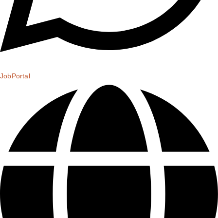
JobPortal