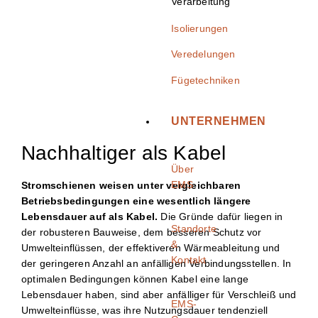
Verarbeitung
Isolierungen
Veredelungen
Fügetechniken
UNTERNEHMEN
Nachhaltiger als Kabel
Über
EMS
Stromschienen weisen unter vergleichbaren
Betriebsbedingungen eine wesentlich längere
Lebensdauer auf als Kabel.
Die Gründe dafür liegen in
Standorte
der robusteren Bauweise, dem besseren Schutz vor
&
Umwelteinflüssen, der effektiveren Wärmeableitung und
Kontakt
der geringeren Anzahl an anfälligen Verbindungsstellen. In
optimalen Bedingungen können Kabel eine lange
Lebensdauer haben, sind aber anfälliger für Verschleiß und
EMS-
Umwelteinflüsse, was ihre Nutzungsdauer tendenziell