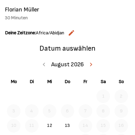
Florian Müller
30 Minuten
edit
Deine Zeitzone:
Africa/Abidjan
Zeitzone ä
Datum auswählen
keyboard_arrow_left
August 2026
keyboard_arrow_right
Zurück Juli 202
Weiter
Mo
Di
Mi
Do
Fr
Sa
So
1
2
3
4
5
6
7
8
9
10
11
12
13
14
15
16